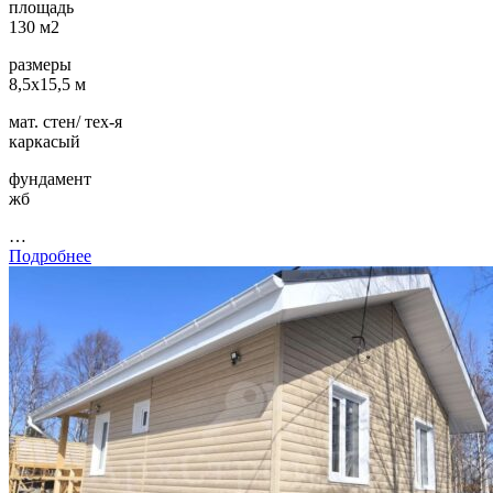
площадь
130 м2
размеры
8,5х15,5 м
мат. стен/ тех-я
каркасый
фундамент
жб
…
Подробнее