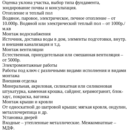
Оценка уклона участка, выбор типа фундамента,
зондирование почвы и консультация.
Отопление и теплый пол
Водяное, паровое, электрическое, печное отопление – от
10.000р. Водяной или электрический теплый пол – от 1000р./
м.кв
Монтаж водоснабжения
Источник, доставка воды в дом, элементы подготовки, внутр.
и внешняя канализация и т.д.
Монтаж вентиляции
Естественная, принудительная или смешанная вентиляция –
от 5000р.
Электромонтажные работы
Работы под ключ с различными видами исполнения и видами
монтажа
Внешняя отделка
Минеральная, акриловая, силикатная или силиконовая
штукатурка, каменная крошка, сайдинг, керамогранит, блок-
хаус, покраска, вагонка
Монтаж крыши и кровли
От односкатной до шатровой крыши; мягкая кровля, ондулин,
металлочерепица и др.
Установка дверей
Входные – утепленные металлические. Межкомнатные –
МДФ.