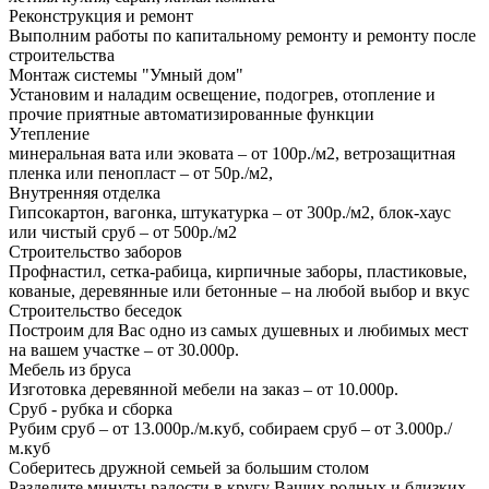
Реконструкция и ремонт
Выполним работы по капитальному ремонту и ремонту после
строительства
Монтаж системы "Умный дом"
Установим и наладим освещение, подогрев, отопление и
прочие приятные автоматизированные функции
Утепление
минеральная вата или эковата – от 100р./м2, ветрозащитная
пленка или пенопласт – от 50р./м2,
Внутренняя отделка
Гипсокартон, вагонка, штукатурка – от 300р./м2, блок-хаус
или чистый сруб – от 500р./м2
Строительство заборов
Профнастил, сетка-рабица, кирпичные заборы, пластиковые,
кованые, деревянные или бетонные – на любой выбор и вкус
Строительство беседок
Построим для Вас одно из самых душевных и любимых мест
на вашем участке – от 30.000р.
Мебель из бруса
Изготовка деревянной мебели на заказ – от 10.000р.
Сруб - рубка и сборка
Рубим сруб – от 13.000р./м.куб, собираем сруб – от 3.000р./
м.куб
Соберитесь дружной семьей за большим столом
Разделите минуты радости в кругу Ваших родных и близких