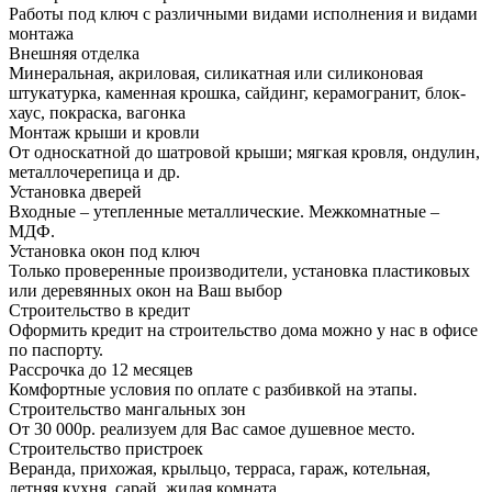
Работы под ключ с различными видами исполнения и видами
монтажа
Внешняя отделка
Минеральная, акриловая, силикатная или силиконовая
штукатурка, каменная крошка, сайдинг, керамогранит, блок-
хаус, покраска, вагонка
Монтаж крыши и кровли
От односкатной до шатровой крыши; мягкая кровля, ондулин,
металлочерепица и др.
Установка дверей
Входные – утепленные металлические. Межкомнатные –
МДФ.
Установка окон под ключ
Только проверенные производители, установка пластиковых
или деревянных окон на Ваш выбор
Строительство в кредит
Оформить кредит на строительство дома можно у нас в офисе
по паспорту.
Рассрочка до 12 месяцев
Комфортные условия по оплате с разбивкой на этапы.
Строительство мангальных зон
От 30 000р. реализуем для Вас самое душевное место.
Строительство пристроек
Веранда, прихожая, крыльцо, терраса, гараж, котельная,
летняя кухня, сарай, жилая комната