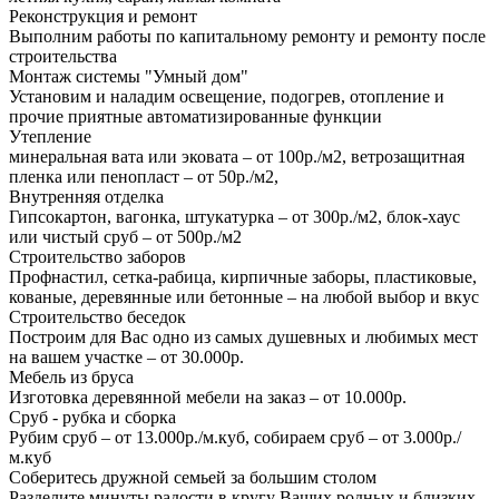
Реконструкция и ремонт
Выполним работы по капитальному ремонту и ремонту после
строительства
Монтаж системы "Умный дом"
Установим и наладим освещение, подогрев, отопление и
прочие приятные автоматизированные функции
Утепление
минеральная вата или эковата – от 100р./м2, ветрозащитная
пленка или пенопласт – от 50р./м2,
Внутренняя отделка
Гипсокартон, вагонка, штукатурка – от 300р./м2, блок-хаус
или чистый сруб – от 500р./м2
Строительство заборов
Профнастил, сетка-рабица, кирпичные заборы, пластиковые,
кованые, деревянные или бетонные – на любой выбор и вкус
Строительство беседок
Построим для Вас одно из самых душевных и любимых мест
на вашем участке – от 30.000р.
Мебель из бруса
Изготовка деревянной мебели на заказ – от 10.000р.
Сруб - рубка и сборка
Рубим сруб – от 13.000р./м.куб, собираем сруб – от 3.000р./
м.куб
Соберитесь дружной семьей за большим столом
Разделите минуты радости в кругу Ваших родных и близких