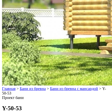
Главная
>
Бани из бревна
>
Бани из бревна с мансардой
>
Y-
50-53
Проект бани
Y-50-53