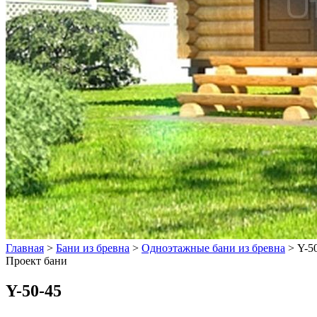
Главная
>
Бани из бревна
>
Одноэтажные бани из бревна
>
Y-5
Проект бани
Y-50-45