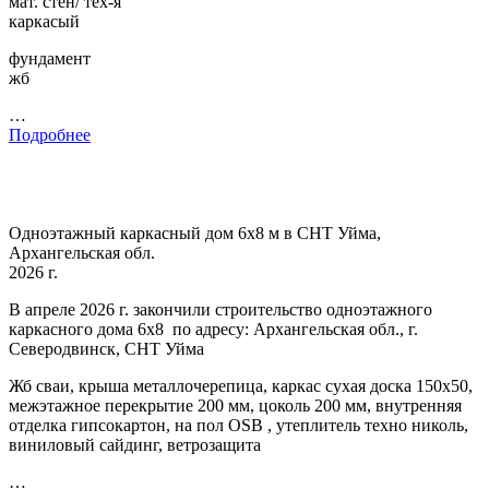
мат. стен/ тех-я
каркасый
фундамент
жб
…
Подробнее
Одноэтажный каркасный дом 6х8 м в СНТ Уйма,
Архангельская обл.
2026 г.
В апреле 2026 г. закончили строительство одноэтажного
каркасного дома 6х8 по адресу: Архангельская обл., г.
Северодвинск, СНТ Уйма
Жб сваи, крыша металлочерепица, каркас сухая доска 150х50,
межэтажное перекрытие 200 мм, цоколь 200 мм, внутренняя
отделка гипсокартон, на пол OSB , утеплитель техно николь,
виниловый сайдинг, ветрозащита
…