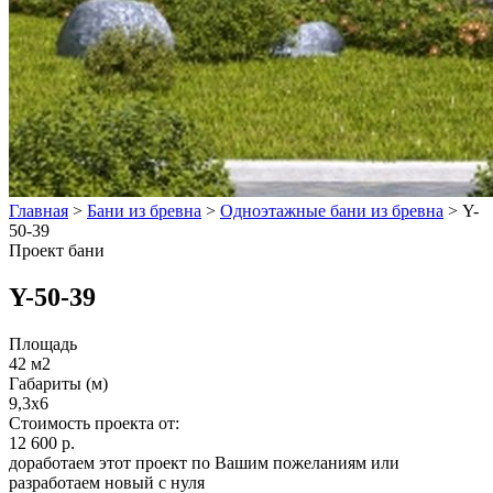
Главная
>
Бани из бревна
>
Одноэтажные бани из бревна
>
Y-
50-39
Проект бани
Y-50-39
Площадь
42 м2
Габариты (м)
9,3x6
Стоимость проекта от:
12 600 р.
доработаем этот проект по Вашим пожеланиям или
разработаем новый с нуля