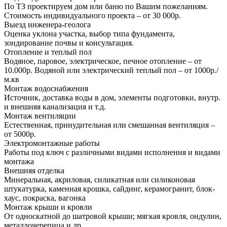
По ТЗ проектируем дом или баню по Вашим пожеланиям.
Стоимость индивидуального проекта – от 30 000р.
Выезд инженера-геолога
Оценка уклона участка, выбор типа фундамента,
зондирование почвы и консультация.
Отопление и теплый пол
Водяное, паровое, электрическое, печное отопление – от
10.000р. Водяной или электрический теплый пол – от 1000р./
м.кв
Монтаж водоснабжения
Источник, доставка воды в дом, элементы подготовки, внутр.
и внешняя канализация и т.д.
Монтаж вентиляции
Естественная, принудительная или смешанная вентиляция –
от 5000р.
Электромонтажные работы
Работы под ключ с различными видами исполнения и видами
монтажа
Внешняя отделка
Минеральная, акриловая, силикатная или силиконовая
штукатурка, каменная крошка, сайдинг, керамогранит, блок-
хаус, покраска, вагонка
Монтаж крыши и кровли
От односкатной до шатровой крыши; мягкая кровля, ондулин,
металлочерепица и др.