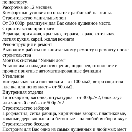
по паспорту.
Рассрочка до 12 месяцев
Комфортные условия по оплате с разбивкой на этапы.
Строительство мангальных зон
От 30 000р. реализуем для Вас самое душевное место.
Строительство пристроек
Веранда, прихожая, крыльцо, терраса, гараж, котельная,
летняя кухня, сарай, жилая комната
Реконструкция и ремонт
Выполним работы по капитальному ремонту и ремонту после
строительства
Монтаж системы "Умный дом"
Установим и наладим освещение, подогрев, отопление и
прочие приятные автоматизированные функции
Утепление
минеральная вата или эковата – от 100р./м2, ветрозащитная
пленка или пенопласт – от 50р./м2,
Внутренняя отделка
Гипсокартон, вагонка, штукатурка – от 300р./м2, блок-хаус
или чистый сруб – от 500р./м2
Строительство заборов
Профнастил, сетка-рабица, кирпичные заборы, пластиковые,
кованые, деревянные или бетонные – на любой выбор и вкус
Строительство беседок
Построим для Вас одно из самых душевных и любимых мест