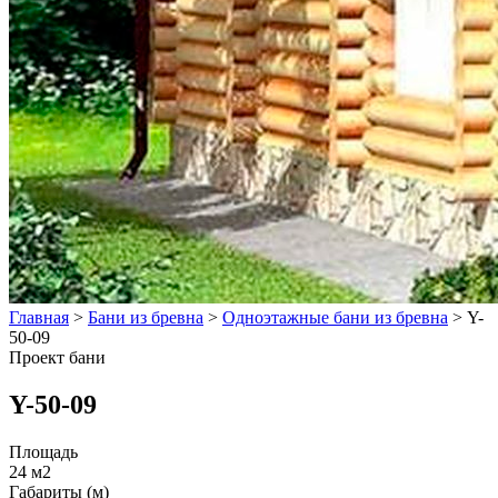
Главная
>
Бани из бревна
>
Одноэтажные бани из бревна
>
Y-
50-09
Проект бани
Y-50-09
Площадь
24 м2
Габариты (м)