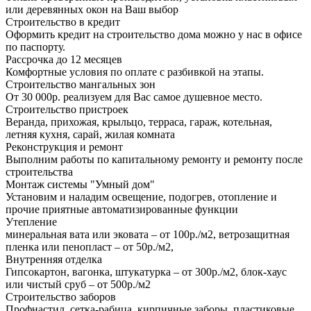
или деревянных окон на Ваш выбор
Строительство в кредит
Оформить кредит на строительство дома можно у нас в офисе
по паспорту.
Рассрочка до 12 месяцев
Комфортные условия по оплате с разбивкой на этапы.
Строительство мангальных зон
От 30 000р. реализуем для Вас самое душевное место.
Строительство пристроек
Веранда, прихожая, крыльцо, терраса, гараж, котельная,
летняя кухня, сарай, жилая комната
Реконструкция и ремонт
Выполним работы по капитальному ремонту и ремонту после
строительства
Монтаж системы "Умный дом"
Установим и наладим освещение, подогрев, отопление и
прочие приятные автоматизированные функции
Утепление
минеральная вата или эковата – от 100р./м2, ветрозащитная
пленка или пенопласт – от 50р./м2,
Внутренняя отделка
Гипсокартон, вагонка, штукатурка – от 300р./м2, блок-хаус
или чистый сруб – от 500р./м2
Строительство заборов
Профнастил, сетка-рабица, кирпичные заборы, пластиковые,