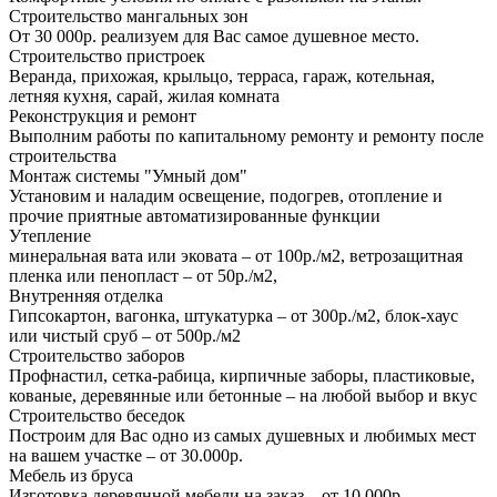
Строительство мангальных зон
От 30 000р. реализуем для Вас самое душевное место.
Строительство пристроек
Веранда, прихожая, крыльцо, терраса, гараж, котельная,
летняя кухня, сарай, жилая комната
Реконструкция и ремонт
Выполним работы по капитальному ремонту и ремонту после
строительства
Монтаж системы "Умный дом"
Установим и наладим освещение, подогрев, отопление и
прочие приятные автоматизированные функции
Утепление
минеральная вата или эковата – от 100р./м2, ветрозащитная
пленка или пенопласт – от 50р./м2,
Внутренняя отделка
Гипсокартон, вагонка, штукатурка – от 300р./м2, блок-хаус
или чистый сруб – от 500р./м2
Строительство заборов
Профнастил, сетка-рабица, кирпичные заборы, пластиковые,
кованые, деревянные или бетонные – на любой выбор и вкус
Строительство беседок
Построим для Вас одно из самых душевных и любимых мест
на вашем участке – от 30.000р.
Мебель из бруса
Изготовка деревянной мебели на заказ – от 10.000р.