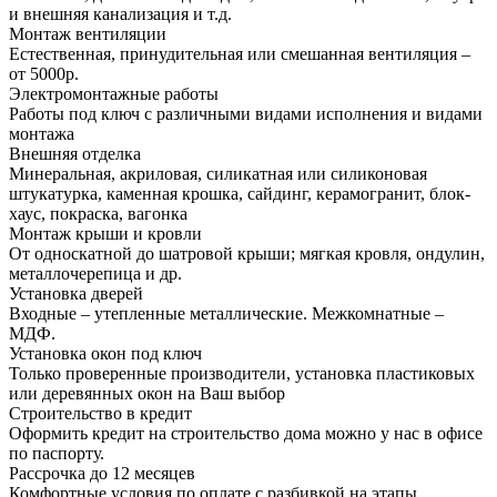
и внешняя канализация и т.д.
Монтаж вентиляции
Естественная, принудительная или смешанная вентиляция –
от 5000р.
Электромонтажные работы
Работы под ключ с различными видами исполнения и видами
монтажа
Внешняя отделка
Минеральная, акриловая, силикатная или силиконовая
штукатурка, каменная крошка, сайдинг, керамогранит, блок-
хаус, покраска, вагонка
Монтаж крыши и кровли
От односкатной до шатровой крыши; мягкая кровля, ондулин,
металлочерепица и др.
Установка дверей
Входные – утепленные металлические. Межкомнатные –
МДФ.
Установка окон под ключ
Только проверенные производители, установка пластиковых
или деревянных окон на Ваш выбор
Строительство в кредит
Оформить кредит на строительство дома можно у нас в офисе
по паспорту.
Рассрочка до 12 месяцев
Комфортные условия по оплате с разбивкой на этапы.