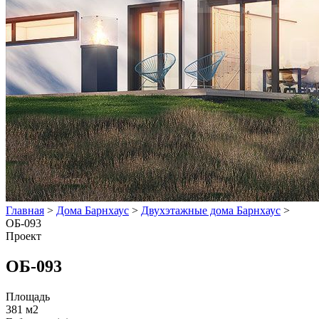
Главная
>
Дома Барнхаус
>
Двухэтажные дома Барнхаус
>
ОБ-093
Проект
ОБ-093
Площадь
381 м2