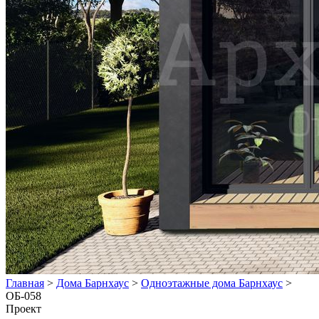
Главная
>
Дома Барнхаус
>
Одноэтажные дома Барнхаус
>
ОБ-058
Проект