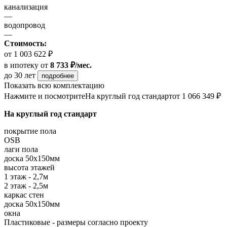
канализация
—
водопровод
—
Стоимость:
от 1 003 622 ₽
в ипотеку
от
8 733 ₽/мес.
до 30 лет
подробнее
Показать всю комплектацию
Нажмите и посмотрите
На круглый год стандарт
от 1 066 349 ₽
На круглый год стандарт
покрытие пола
OSB
лаги пола
доска 50х150мм
высота этажей
1 этаж - 2,7м
2 этаж - 2,5м
каркас стен
доска 50х150мм
окна
Пластиковые - размеры согласно проекту