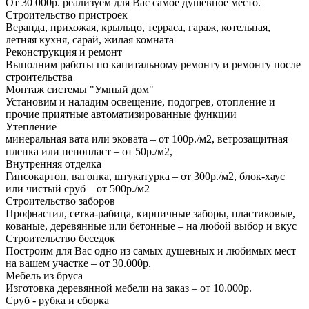
От 30 000р. реализуем для Вас самое душевное место.
Строительство пристроек
Веранда, прихожая, крыльцо, терраса, гараж, котельная,
летняя кухня, сарай, жилая комната
Реконструкция и ремонт
Выполним работы по капитальному ремонту и ремонту после
строительства
Монтаж системы "Умный дом"
Установим и наладим освещение, подогрев, отопление и
прочие приятные автоматизированные функции
Утепление
минеральная вата или эковата – от 100р./м2, ветрозащитная
пленка или пенопласт – от 50р./м2,
Внутренняя отделка
Гипсокартон, вагонка, штукатурка – от 300р./м2, блок-хаус
или чистый сруб – от 500р./м2
Строительство заборов
Профнастил, сетка-рабица, кирпичные заборы, пластиковые,
кованые, деревянные или бетонные – на любой выбор и вкус
Строительство беседок
Построим для Вас одно из самых душевных и любимых мест
на вашем участке – от 30.000р.
Мебель из бруса
Изготовка деревянной мебели на заказ – от 10.000р.
Сруб - рубка и сборка