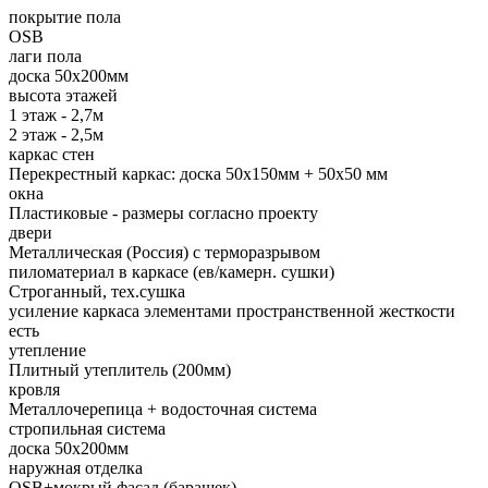
покрытие пола
OSB
лаги пола
доска 50х200мм
высота этажей
1 этаж - 2,7м
2 этаж - 2,5м
каркас стен
Перекрестный каркас: доска 50х150мм + 50х50 мм
окна
Пластиковые - размеры согласно проекту
двери
Металлическая (Россия) с терморазрывом
пиломатериал в каркасе (ев/камерн. сушки)
Строганный, тех.сушка
усиление каркаса элементами пространственной жесткости
есть
утепление
Плитный утеплитель (200мм)
кровля
Металлочерепица + водосточная система
стропильная система
доска 50х200мм
наружная отделка
OSB+мокрый фасад (барашек)