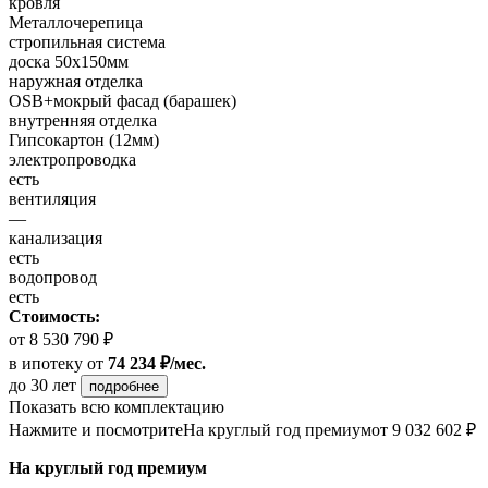
кровля
Металлочерепица
стропильная система
доска 50х150мм
наружная отделка
OSB+мокрый фасад (барашек)
внутренняя отделка
Гипсокартон (12мм)
электропроводка
есть
вентиляция
—
канализация
есть
водопровод
есть
Стоимость:
от 8 530 790 ₽
в ипотеку
от
74 234 ₽/мес.
до 30 лет
подробнее
Показать всю комплектацию
Нажмите и посмотрите
На круглый год премиум
от 9 032 602 ₽
На круглый год премиум