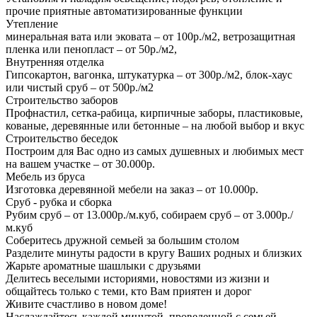
прочие приятные автоматизированные функции
Утепление
минеральная вата или эковата – от 100р./м2, ветрозащитная
пленка или пенопласт – от 50р./м2,
Внутренняя отделка
Гипсокартон, вагонка, штукатурка – от 300р./м2, блок-хаус
или чистый сруб – от 500р./м2
Строительство заборов
Профнастил, сетка-рабица, кирпичные заборы, пластиковые,
кованые, деревянные или бетонные – на любой выбор и вкус
Строительство беседок
Построим для Вас одно из самых душевных и любимых мест
на вашем участке – от 30.000р.
Мебель из бруса
Изготовка деревянной мебели на заказ – от 10.000р.
Сруб - рубка и сборка
Рубим сруб – от 13.000р./м.куб, собираем сруб – от 3.000р./
м.куб
Соберитесь дружной семьей за большим столом
Разделите минуты радости в кругу Ваших родных и близких
Жарьте ароматные шашлыки с друзьями
Делитесь веселыми историями, новостями из жизни и
общайтесь только с теми, кто Вам приятен и дорог
Живите счастливо в новом доме!
Наслаждайтесь каждой минутой, проведенной с семьей