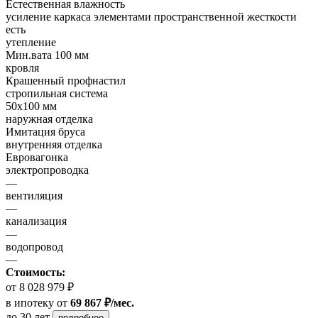
Естественная влажность
усиление каркаса элементами пространственной жесткости
есть
утепление
Мин.вата 100 мм
кровля
Крашенный профнастил
стропильная система
50х100 мм
наружная отделка
Имитация бруса
внутренняя отделка
Евровагонка
электропроводка
—
вентиляция
—
канализация
—
водопровод
—
Стоимость:
от 8 028 979 ₽
в ипотеку
от
69 867 ₽/мес.
до 30 лет
подробнее