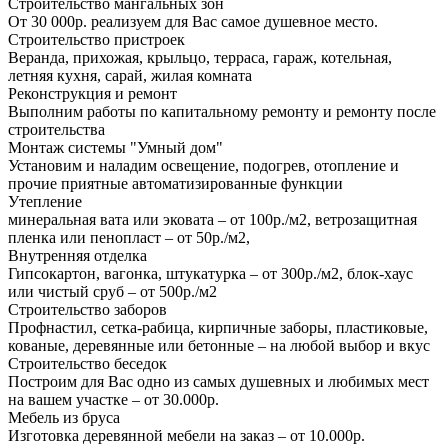
Строительство мангальных зон
От 30 000р. реализуем для Вас самое душевное место.
Строительство пристроек
Веранда, прихожая, крыльцо, терраса, гараж, котельная,
летняя кухня, сарай, жилая комната
Реконструкция и ремонт
Выполним работы по капитальному ремонту и ремонту после
строительства
Монтаж системы "Умный дом"
Установим и наладим освещение, подогрев, отопление и
прочие приятные автоматизированные функции
Утепление
минеральная вата или эковата – от 100р./м2, ветрозащитная
пленка или пенопласт – от 50р./м2,
Внутренняя отделка
Гипсокартон, вагонка, штукатурка – от 300р./м2, блок-хаус
или чистый сруб – от 500р./м2
Строительство заборов
Профнастил, сетка-рабица, кирпичные заборы, пластиковые,
кованые, деревянные или бетонные – на любой выбор и вкус
Строительство беседок
Построим для Вас одно из самых душевных и любимых мест
на вашем участке – от 30.000р.
Мебель из бруса
Изготовка деревянной мебели на заказ – от 10.000р.