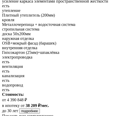
усиление каркаса элементами пространственной жесткости
есть
утепление
Плитный утеплитель (200мм)
кровля
Металлочерепица + водосточная система
стропильная система
доска 50х200мм
наружная отделка
OSB+мокрый фасад (барашек)
внутренняя отделка
Гипсокартон (25мм)+шпаклёвка
электропроводка
есть
вентиляция
есть
канализация
есть
водопровод
есть
Стоимость:
от 4 390 848 ₽
в ипотеку
от
38 209 ₽/мес.
до 30 лет
подробнее
Показать всю комплектацию