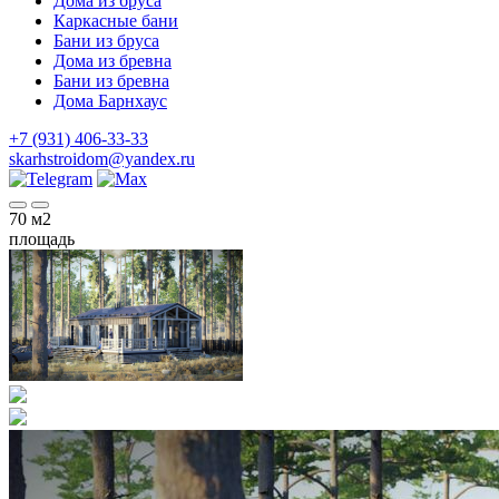
Дома из бруса
Каркасные бани
Бани из бруса
Дома из бревна
Бани из бревна
Дома Барнхаус
+7 (931) 406-33-33
skarhstroidom@yandex.ru
70
м2
площадь