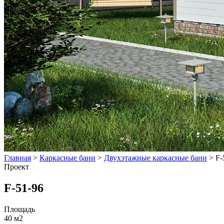
Главная
>
Каркасные бани
>
Двухэтажные каркасные бани
>
F-
Проект
F-51-96
Площадь
40 м2