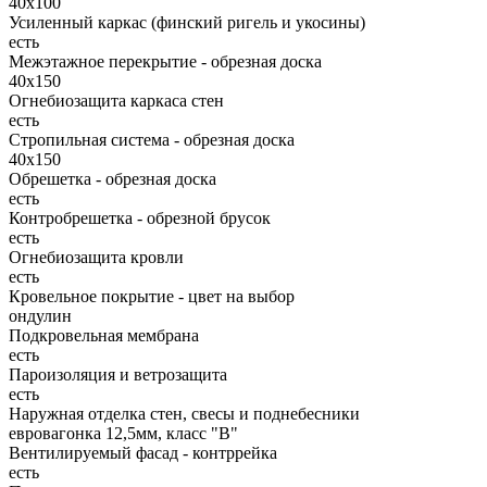
40x100
Усиленный каркас (финский ригель и укосины)
есть
Межэтажное перекрытие - обрезная доска
40х150
Огнебиозащита каркаса стен
есть
Стропильная система - обрезная доска
40х150
Обрешетка - обрезная доска
есть
Контробрешетка - обрезной брусок
есть
Огнебиозащита кровли
есть
Кровельное покрытие - цвет на выбор
ондулин
Подкровельная мембрана
есть
Пароизоляция и ветрозащита
есть
Наружная отделка стен, свесы и поднебесники
евровагонка 12,5мм, класс "В"
Вентилируемый фасад - контррейка
есть