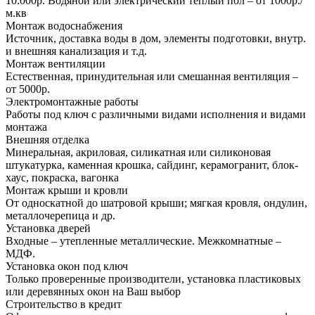
10.000р. Водяной или электрический теплый пол – от 1000р./
м.кв
Монтаж водоснабжения
Источник, доставка воды в дом, элементы подготовки, внутр.
и внешняя канализация и т.д.
Монтаж вентиляции
Естественная, принудительная или смешанная вентиляция –
от 5000р.
Электромонтажные работы
Работы под ключ с различными видами исполнения и видами
монтажа
Внешняя отделка
Минеральная, акриловая, силикатная или силиконовая
штукатурка, каменная крошка, сайдинг, керамогранит, блок-
хаус, покраска, вагонка
Монтаж крыши и кровли
От односкатной до шатровой крыши; мягкая кровля, ондулин,
металлочерепица и др.
Установка дверей
Входные – утепленные металлические. Межкомнатные –
МДФ.
Установка окон под ключ
Только проверенные производители, установка пластиковых
или деревянных окон на Ваш выбор
Строительство в кредит