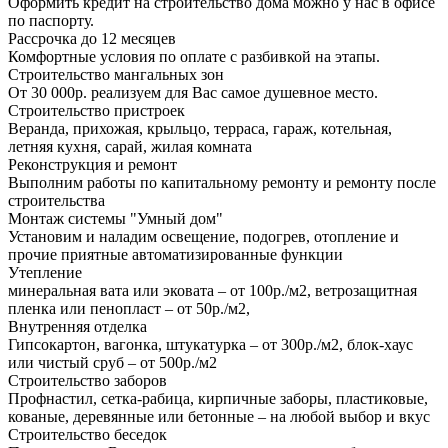
Оформить кредит на строительство дома можно у нас в офисе
по паспорту.
Рассрочка до 12 месяцев
Комфортные условия по оплате с разбивкой на этапы.
Строительство мангальных зон
От 30 000р. реализуем для Вас самое душевное место.
Строительство пристроек
Веранда, прихожая, крыльцо, терраса, гараж, котельная,
летняя кухня, сарай, жилая комната
Реконструкция и ремонт
Выполним работы по капитальному ремонту и ремонту после
строительства
Монтаж системы "Умный дом"
Установим и наладим освещение, подогрев, отопление и
прочие приятные автоматизированные функции
Утепление
минеральная вата или эковата – от 100р./м2, ветрозащитная
пленка или пенопласт – от 50р./м2,
Внутренняя отделка
Гипсокартон, вагонка, штукатурка – от 300р./м2, блок-хаус
или чистый сруб – от 500р./м2
Строительство заборов
Профнастил, сетка-рабица, кирпичные заборы, пластиковые,
кованые, деревянные или бетонные – на любой выбор и вкус
Строительство беседок