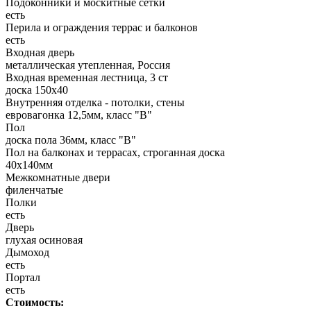
Подоконники и москитные сетки
есть
Перила и ограждения террас и балконов
есть
Входная дверь
металлическая утепленная, Россия
Входная временная лестница, 3 ст
доска 150х40
Внутренняя отделка - потолки, стены
евровагонка 12,5мм, класс "В"
Пол
доска пола 36мм, класс "B"
Пол на балконах и террасах, строганная доска
40x140мм
Межкомнатные двери
филенчатые
Полки
есть
Дверь
глухая осиновая
Дымоход
есть
Портал
есть
Стоимость: