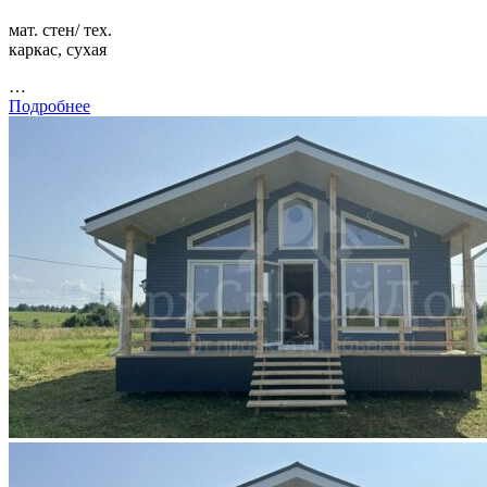
мат. стен/ тех.
каркас, сухая
…
Подробнее