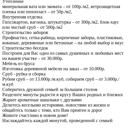
Утепление
минеральная вата или эковата – от 100р./м2, ветрозащитная
пленка или пенопласт – от 50р./м2,
Внутренняя отделка
Гипсокартон, вагонка, штукатурка – от 300р./м2, блок-хаус
или чистый сруб – от 500р./м2
Строительство заборов
Профнастил, сетка-рабица, кирпичные заборы, пластиковые,
кованые, деревянные или бетонные – на любой выбор и вкус
Строительство беседок
Построим для Вас одно из самых душевных и любимых мест
на вашем участке – от 30.000р.
Мебель из бруса
Изготовка деревянной мебели на заказ – от 10.000р.
Сруб - рубка и сборка
Рубим сруб – от 13.000р./м.куб, собираем сруб – от 3.000р./
м.куб
Соберитесь дружной семьей за большим столом
Разделите минуты радости в кругу Ваших родных и близких
Жарьте ароматные шашлыки с друзьями
Делитесь веселыми историями, новостями из жизни и
общайтесь только с теми, кто Вам приятен и дорог
Живите счастливо в новом доме!
Наслаждайтесь каждой минутой, проведенной с семьей