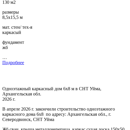
130 м2
размеры
8,5х15,5 м
мат. стен/ тех-я
каркасый
фундамент
жб
…
Подробнее
Одноэтажный каркасный дом 6х8 м в СНТ Уйма,
Архангельская обл.
2026 г.
В апреле 2026 г. закончили строительство одноэтажного
каркасного дома 6х8 по адресу: Архангельская обл., г.
Северодвинск, СНТ Уйма
Жб сваи, крыша металлочерепица, каркас сухая доска 150х50,