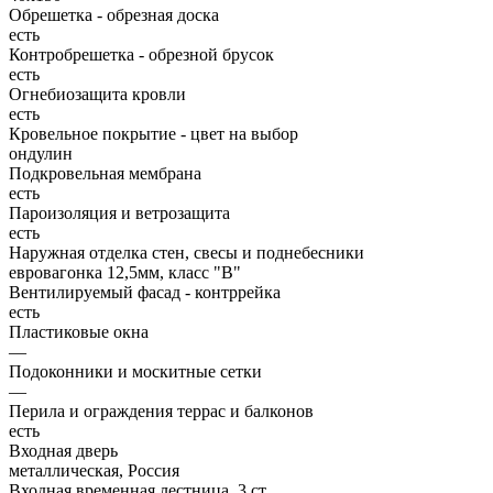
Обрешетка - обрезная доска
есть
Контробрешетка - обрезной брусок
есть
Огнебиозащита кровли
есть
Кровельное покрытие - цвет на выбор
ондулин
Подкровельная мембрана
есть
Пароизоляция и ветрозащита
есть
Наружная отделка стен, свесы и поднебесники
евровагонка 12,5мм, класс "В"
Вентилируемый фасад - контррейка
есть
Пластиковые окна
—
Подоконники и москитные сетки
—
Перила и ограждения террас и балконов
есть
Входная дверь
металлическая, Россия
Входная временная лестница, 3 ст