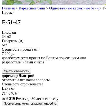
Главная
>
Каркасные бани
>
Одноэтажные каркасные бани
>
F
Проект
F-51-47
Площадь
24 м2
Габариты (м)
6x4
Стоимость проекта от:
7 200 р.
доработаем этот проект по Вашим пожеланиям или
разработаем новый с нуля
Узнать стоимость
директор Дмитрий
ответит на все ваши вопросы
Стоимость строительства
Цена от
714 646 ₽
от
6 219 ₽/мес.
до 30 лет
в ипотеку
Посмотреть комплектации подробно