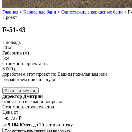
Главная
>
Каркасные бани
>
Одноэтажные каркасные бани
>
F
Проект
F-51-43
Площадь
20 м2
Габариты (м)
5x4
Стоимость проекта от:
6 000 р.
доработаем этот проект по Вашим пожеланиям или
разработаем новый с нуля
Узнать стоимость
директор Дмитрий
ответит на все ваши вопросы
Стоимость строительства
Цена от
595 727 ₽
от
5 184 ₽/мес.
до 30 лет
в ипотеку
Посмотреть комплектации подробно