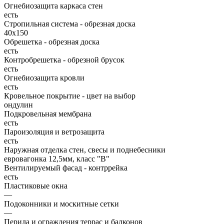
Огнебиозащита каркаса стен
есть
Стропильная система - обрезная доска
40х150
Обрешетка - обрезная доска
есть
Контробрешетка - обрезной брусок
есть
Огнебиозащита кровли
есть
Кровельное покрытие - цвет на выбор
ондулин
Подкровельная мембрана
есть
Пароизоляция и ветрозащита
есть
Наружная отделка стен, свесы и поднебесники
евровагонка 12,5мм, класс "В"
Вентилируемый фасад - контррейка
есть
Пластиковые окна
—
Подоконники и москитные сетки
—
Перила и ограждения террас и балконов