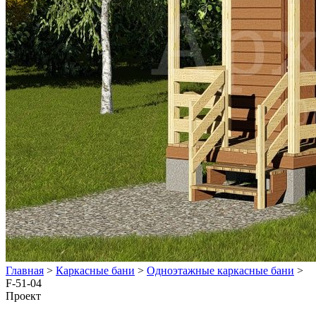
Главная
>
Каркасные бани
>
Одноэтажные каркасные бани
>
F-51-04
Проект