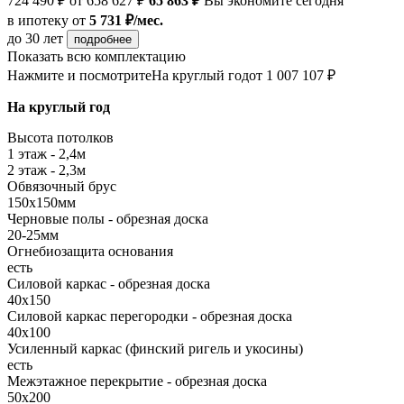
724 490 ₽
от 658 627 ₽
65 863 ₽
Вы экономите сегодня
в ипотеку
от
5 731 ₽/мес.
до 30 лет
подробнее
Показать всю комплектацию
Нажмите и посмотрите
На круглый год
от 1 007 107 ₽
На круглый год
Высота потолков
1 этаж - 2,4м
2 этаж - 2,3м
Обвязочный брус
150х150мм
Черновые полы - обрезная доска
20-25мм
Огнебиозащита основания
есть
Силовой каркас - обрезная доска
40х150
Силовой каркас перегородки - обрезная доска
40x100
Усиленный каркас (финский ригель и укосины)
есть
Межэтажное перекрытие - обрезная доска
50х200