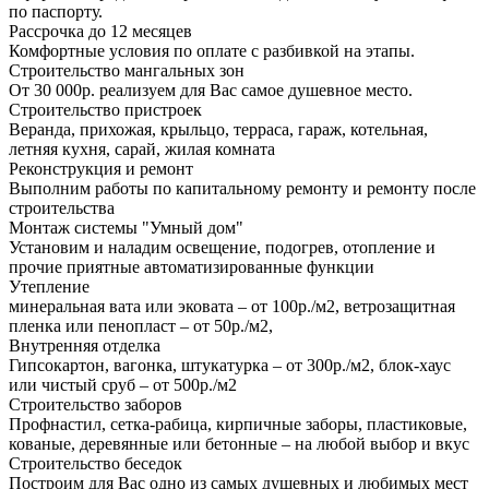
по паспорту.
Рассрочка до 12 месяцев
Комфортные условия по оплате с разбивкой на этапы.
Строительство мангальных зон
От 30 000р. реализуем для Вас самое душевное место.
Строительство пристроек
Веранда, прихожая, крыльцо, терраса, гараж, котельная,
летняя кухня, сарай, жилая комната
Реконструкция и ремонт
Выполним работы по капитальному ремонту и ремонту после
строительства
Монтаж системы "Умный дом"
Установим и наладим освещение, подогрев, отопление и
прочие приятные автоматизированные функции
Утепление
минеральная вата или эковата – от 100р./м2, ветрозащитная
пленка или пенопласт – от 50р./м2,
Внутренняя отделка
Гипсокартон, вагонка, штукатурка – от 300р./м2, блок-хаус
или чистый сруб – от 500р./м2
Строительство заборов
Профнастил, сетка-рабица, кирпичные заборы, пластиковые,
кованые, деревянные или бетонные – на любой выбор и вкус
Строительство беседок
Построим для Вас одно из самых душевных и любимых мест