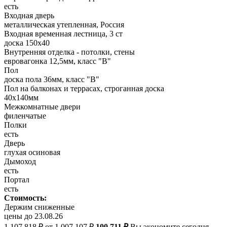
есть
Входная дверь
металлическая утепленная, Россия
Входная временная лестница, 3 ст
доска 150х40
Внутренняя отделка - потолки, стены
евровагонка 12,5мм, класс "В"
Пол
доска пола 36мм, класс "B"
Пол на балконах и террасах, строганная доска
40x140мм
Межкомнатные двери
филенчатые
Полки
есть
Дверь
глухая осиновая
Дымоход
есть
Портал
есть
Стоимость:
Держим сниженные
цены до 23.08.26
1 107 818 ₽
от 1 007 107 ₽
100 711 ₽
Вы экономите сегодня