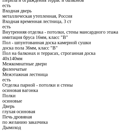
Перила и ограждения террас и балконов
есть
Входная дверь
металлическая утепленная, Россия
Входная временная лестница, 3 ст
есть
Внутренняя отделка - потолки, стены мансардного этажа
имитация бруса 16мм, класс "В"
Пол - шпунтованная доска камерной сушки
доска пола 36мм, класс "B"
Пол на балконах и террасах, строганная доска
40x140мм
Межкомнатные двери
филенчатые
Межэтажная лестница
есть
Отделка парной - потолки и стены
осиновая вагонка
Полки
осиновые
Дверь
глухая осиновая
Печь дровяная
по желанию заказчика
Дымоход