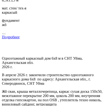
8,5х15,5 м
мат. стен/ тех-я
каркасый
фундамент
жб
…
Подробнее
Одноэтажный каркасный дом 6х8 м в СНТ Уйма,
Архангельская обл.
2026 г.
В апреле 2026 г. закончили строительство одноэтажного
каркасного дома 6х8 по адресу: Архангельская обл., г.
Северодвинск, СНТ Уйма
Жб сваи, крыша металлочерепица, каркас сухая доска 150х50,
межэтажное перекрытие 200 мм, цоколь 200 мм, внутренняя
отделка гипсокартон, на пол OSB , утеплитель техно николь,
виниловый сайдинг, ветрозащита