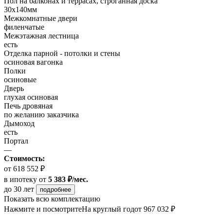
Пол на балконах и террасах, строганная доска
30x140мм
Межкомнатные двери
филенчатые
Межэтажная лестница
есть
Отделка парной - потолки и стены
осиновая вагонка
Полки
осиновые
Дверь
глухая осиновая
Печь дровяная
по желанию заказчика
Дымоход
есть
Портал
—
Стоимость:
от 618 552 ₽
в ипотеку
от
5 383 ₽/мес.
до 30 лет
подробнее
Показать всю комплектацию
Нажмите и посмотрите
На круглый год
от 967 032 ₽