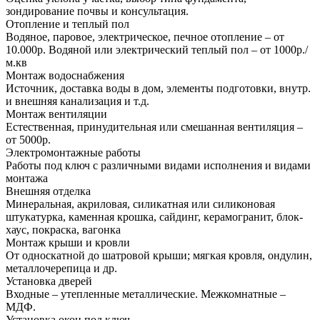
зондирование почвы и консультация.
Отопление и теплый пол
Водяное, паровое, электрическое, печное отопление – от
10.000р. Водяной или электрический теплый пол – от 1000р./
м.кв
Монтаж водоснабжения
Источник, доставка воды в дом, элементы подготовки, внутр.
и внешняя канализация и т.д.
Монтаж вентиляции
Естественная, принудительная или смешанная вентиляция –
от 5000р.
Электромонтажные работы
Работы под ключ с различными видами исполнения и видами
монтажа
Внешняя отделка
Минеральная, акриловая, силикатная или силиконовая
штукатурка, каменная крошка, сайдинг, керамогранит, блок-
хаус, покраска, вагонка
Монтаж крыши и кровли
От односкатной до шатровой крыши; мягкая кровля, ондулин,
металлочерепица и др.
Установка дверей
Входные – утепленные металлические. Межкомнатные –
МДФ.
Установка окон под ключ