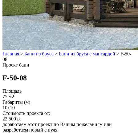
Главная
>
Бани из бруса
>
Бани из бруса с мансардой
>
F-50-
08
Проект бани
F-50-08
Площадь
75 м2
Габариты (м)
10х10
Стоимость проекта от:
22 500 р.
доработаем этот проект по Вашим пожеланиям или
разработаем новый с нуля