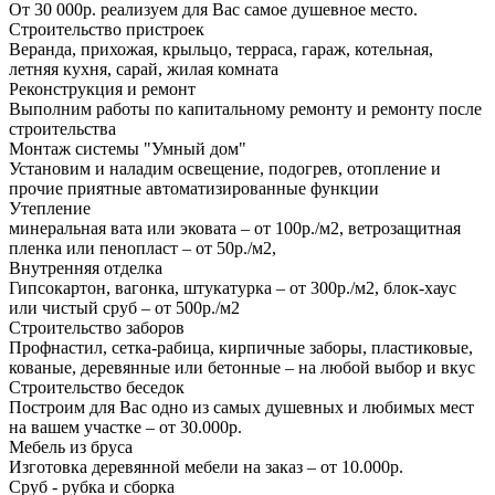
От 30 000р. реализуем для Вас самое душевное место.
Строительство пристроек
Веранда, прихожая, крыльцо, терраса, гараж, котельная,
летняя кухня, сарай, жилая комната
Реконструкция и ремонт
Выполним работы по капитальному ремонту и ремонту после
строительства
Монтаж системы "Умный дом"
Установим и наладим освещение, подогрев, отопление и
прочие приятные автоматизированные функции
Утепление
минеральная вата или эковата – от 100р./м2, ветрозащитная
пленка или пенопласт – от 50р./м2,
Внутренняя отделка
Гипсокартон, вагонка, штукатурка – от 300р./м2, блок-хаус
или чистый сруб – от 500р./м2
Строительство заборов
Профнастил, сетка-рабица, кирпичные заборы, пластиковые,
кованые, деревянные или бетонные – на любой выбор и вкус
Строительство беседок
Построим для Вас одно из самых душевных и любимых мест
на вашем участке – от 30.000р.
Мебель из бруса
Изготовка деревянной мебели на заказ – от 10.000р.
Сруб - рубка и сборка