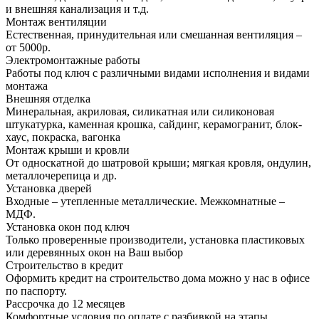
и внешняя канализация и т.д.
Монтаж вентиляции
Естественная, принудительная или смешанная вентиляция –
от 5000р.
Электромонтажные работы
Работы под ключ с различными видами исполнения и видами
монтажа
Внешняя отделка
Минеральная, акриловая, силикатная или силиконовая
штукатурка, каменная крошка, сайдинг, керамогранит, блок-
хаус, покраска, вагонка
Монтаж крыши и кровли
От односкатной до шатровой крыши; мягкая кровля, ондулин,
металлочерепица и др.
Установка дверей
Входные – утепленные металлические. Межкомнатные –
МДФ.
Установка окон под ключ
Только проверенные производители, установка пластиковых
или деревянных окон на Ваш выбор
Строительство в кредит
Оформить кредит на строительство дома можно у нас в офисе
по паспорту.
Рассрочка до 12 месяцев
Комфортные условия по оплате с разбивкой на этапы.