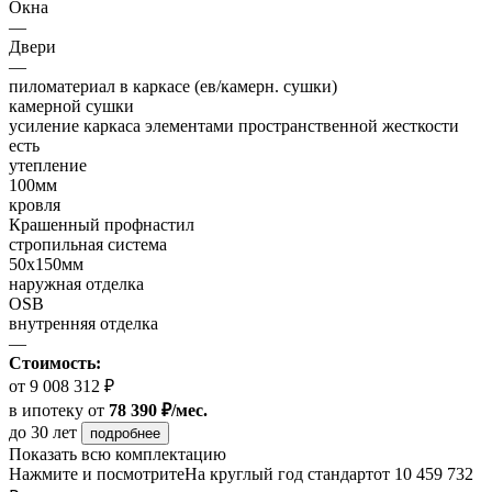
Окна
—
Двери
—
пиломатериал в каркасе (ев/камерн. сушки)
камерной сушки
усиление каркаса элементами пространственной жесткости
есть
утепление
100мм
кровля
Крашенный профнастил
стропильная система
50х150мм
наружная отделка
OSB
внутренняя отделка
—
Стоимость:
от 9 008 312 ₽
в ипотеку
от
78 390 ₽/мес.
до 30 лет
подробнее
Показать всю комплектацию
Нажмите и посмотрите
На круглый год стандарт
от 10 459 732