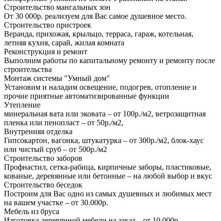
Строительство мангальных зон
От 30 000р. реализуем для Вас самое душевное место.
Строительство пристроек
Веранда, прихожая, крыльцо, терраса, гараж, котельная,
летняя кухня, сарай, жилая комната
Реконструкция и ремонт
Выполним работы по капитальному ремонту и ремонту после
строительства
Монтаж системы "Умный дом"
Установим и наладим освещение, подогрев, отопление и
прочие приятные автоматизированные функции
Утепление
минеральная вата или эковата – от 100р./м2, ветрозащитная
пленка или пенопласт – от 50р./м2,
Внутренняя отделка
Гипсокартон, вагонка, штукатурка – от 300р./м2, блок-хаус
или чистый сруб – от 500р./м2
Строительство заборов
Профнастил, сетка-рабица, кирпичные заборы, пластиковые,
кованые, деревянные или бетонные – на любой выбор и вкус
Строительство беседок
Построим для Вас одно из самых душевных и любимых мест
на вашем участке – от 30.000р.
Мебель из бруса
Изготовка деревянной мебели на заказ – от 10.000р.