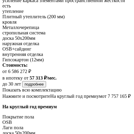
усиление каркаса элементами пространственной жесткости
есть
утепление
Плитный утеплитель (200 мм)
кровля
Металлочерепица
стропильная система
доска 50х200мм
наружная отделка
OSB+сайдинг
внутренняя отделка
Гипсокартон (12мм)
Стоимость:
от 6 586 272 ₽
в ипотеку
от
57 313 ₽/мес.
до 30 лет
подробнее
Показать всю комплектацию
Нажмите и посмотрите
На круглый год премиум
от 7 757 165 ₽
На круглый год премиум
Покрытие пола
OSB
Лаги пола
доска 50х200мм