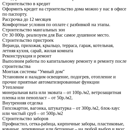
Строительство в кредит
Оформить кредит на строительство дома можно у нас в офисе
по паспорту.
Рассрочка до 12 месяцев
Комфортные условия по оплате с разбивкой на этапы.
Строительство мангальных зон
От 30 000р. реализуем для Вас самое душевное место.
Строительство пристроек
Веранда, прихожая, крыльцо, терраса, гараж, котельная,
летняя кухня, сарай, жилая комната
Реконструкция и ремонт
Выполним работы по капитальному ремонту и ремонту после
строительства
Монтаж системы "Умный дом"
Установим и наладим освещение, подогрев, отопление и
прочие приятные автоматизированные функции
Утепление
минеральная вата или эковата – от 100р./м2, ветрозащитная
пленка или пенопласт – от 50р./м2,
Внутренняя отделка
Гипсокартон, вагонка, штукатурка – от 300р./м2, блок-хаус
или чистый сруб – от 500р./м2
Строительство заборов
Профнастил, сетка-рабица, кирпичные заборы, пластиковые,
кованые, деревянные или бетонные – на любой выбор и вкус