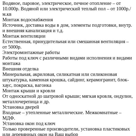
Водяное, паровое, электрическое, печное отопление – от
10.000р. Водяной или электрический теплый пол – от 1000р./
м.кв
Монтаж водоснабжения
Источник, доставка воды в дом, элементы подготовки, внутр.
и внешняя канализация и т.д.
Монтаж вентиляции
Естественная, принудительная или смешанная вентиляция –
от 5000р.
Электромонтажные работы
Работы под ключ с различными видами исполнения и видами
монтажа
Внешняя отделка
Минеральная, акриловая, силикатная или силиконовая
штукатурка, каменная крошка, сайдинг, керамогранит, блок-
хаус, покраска, вагонка
Монтаж крыши и кровли
От односкатной до шатровой крыши; мягкая кровля, ондулин,
металлочерепица и др.
Установка дверей
Входные – утепленные металлические. Межкомнатные –
МДФ.
Установка окон под ключ
Только проверенные производители, установка пластиковых
или деревянных окон на Ваш выбор