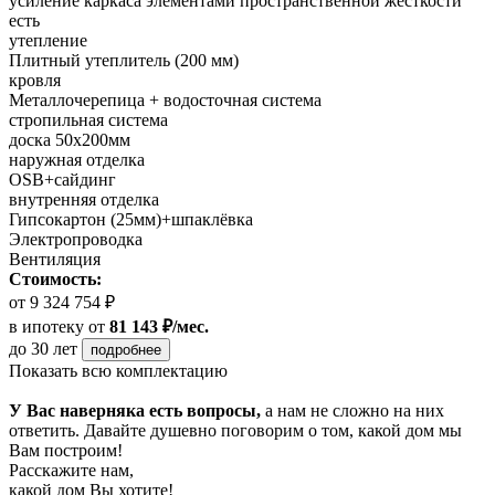
усиление каркаса элементами пространственной жесткости
есть
утепление
Плитный утеплитель (200 мм)
кровля
Металлочерепица + водосточная система
стропильная система
доска 50х200мм
наружная отделка
OSB+сайдинг
внутренняя отделка
Гипсокартон (25мм)+шпаклёвка
Электропроводка
Вентиляция
Стоимость:
от 9 324 754 ₽
в ипотеку
от
81 143 ₽/мес.
до 30 лет
подробнее
Показать всю комплектацию
У Вас наверняка есть вопросы,
а нам не сложно на них
ответить. Давайте душевно поговорим о том, какой дом мы
Вам построим!
Расскажите нам,
какой дом Вы хотите!