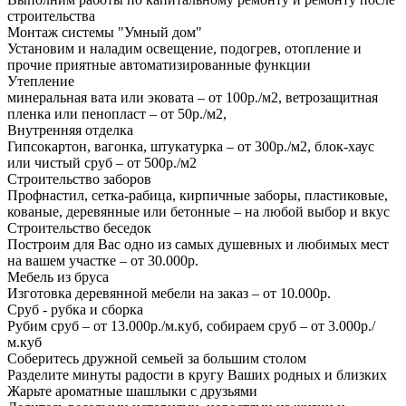
строительства
Монтаж системы "Умный дом"
Установим и наладим освещение, подогрев, отопление и
прочие приятные автоматизированные функции
Утепление
минеральная вата или эковата – от 100р./м2, ветрозащитная
пленка или пенопласт – от 50р./м2,
Внутренняя отделка
Гипсокартон, вагонка, штукатурка – от 300р./м2, блок-хаус
или чистый сруб – от 500р./м2
Строительство заборов
Профнастил, сетка-рабица, кирпичные заборы, пластиковые,
кованые, деревянные или бетонные – на любой выбор и вкус
Строительство беседок
Построим для Вас одно из самых душевных и любимых мест
на вашем участке – от 30.000р.
Мебель из бруса
Изготовка деревянной мебели на заказ – от 10.000р.
Сруб - рубка и сборка
Рубим сруб – от 13.000р./м.куб, собираем сруб – от 3.000р./
м.куб
Соберитесь дружной семьей за большим столом
Разделите минуты радости в кругу Ваших родных и близких
Жарьте ароматные шашлыки с друзьями