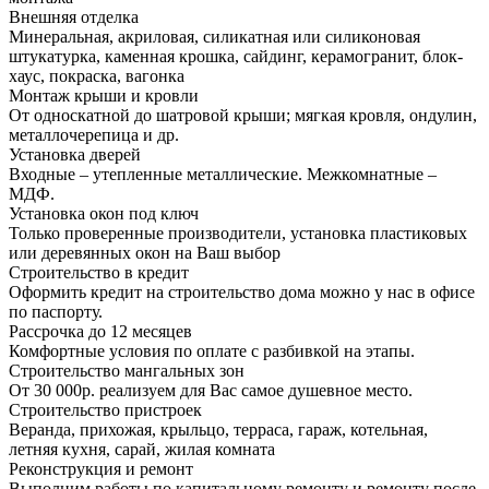
Внешняя отделка
Минеральная, акриловая, силикатная или силиконовая
штукатурка, каменная крошка, сайдинг, керамогранит, блок-
хаус, покраска, вагонка
Монтаж крыши и кровли
От односкатной до шатровой крыши; мягкая кровля, ондулин,
металлочерепица и др.
Установка дверей
Входные – утепленные металлические. Межкомнатные –
МДФ.
Установка окон под ключ
Только проверенные производители, установка пластиковых
или деревянных окон на Ваш выбор
Строительство в кредит
Оформить кредит на строительство дома можно у нас в офисе
по паспорту.
Рассрочка до 12 месяцев
Комфортные условия по оплате с разбивкой на этапы.
Строительство мангальных зон
От 30 000р. реализуем для Вас самое душевное место.
Строительство пристроек
Веранда, прихожая, крыльцо, терраса, гараж, котельная,
летняя кухня, сарай, жилая комната
Реконструкция и ремонт
Выполним работы по капитальному ремонту и ремонту после