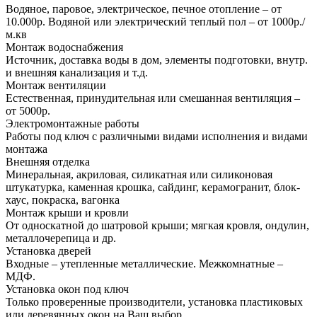
Водяное, паровое, электрическое, печное отопление – от
10.000р. Водяной или электрический теплый пол – от 1000р./
м.кв
Монтаж водоснабжения
Источник, доставка воды в дом, элементы подготовки, внутр.
и внешняя канализация и т.д.
Монтаж вентиляции
Естественная, принудительная или смешанная вентиляция –
от 5000р.
Электромонтажные работы
Работы под ключ с различными видами исполнения и видами
монтажа
Внешняя отделка
Минеральная, акриловая, силикатная или силиконовая
штукатурка, каменная крошка, сайдинг, керамогранит, блок-
хаус, покраска, вагонка
Монтаж крыши и кровли
От односкатной до шатровой крыши; мягкая кровля, ондулин,
металлочерепица и др.
Установка дверей
Входные – утепленные металлические. Межкомнатные –
МДФ.
Установка окон под ключ
Только проверенные производители, установка пластиковых
или деревянных окон на Ваш выбор