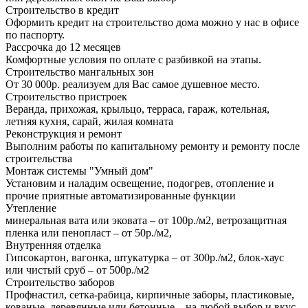
Строительство в кредит
Оформить кредит на строительство дома можно у нас в офисе
по паспорту.
Рассрочка до 12 месяцев
Комфортные условия по оплате с разбивкой на этапы.
Строительство мангальных зон
От 30 000р. реализуем для Вас самое душевное место.
Строительство пристроек
Веранда, прихожая, крыльцо, терраса, гараж, котельная,
летняя кухня, сарай, жилая комната
Реконструкция и ремонт
Выполним работы по капитальному ремонту и ремонту после
строительства
Монтаж системы "Умный дом"
Установим и наладим освещение, подогрев, отопление и
прочие приятные автоматизированные функции
Утепление
минеральная вата или эковата – от 100р./м2, ветрозащитная
пленка или пенопласт – от 50р./м2,
Внутренняя отделка
Гипсокартон, вагонка, штукатурка – от 300р./м2, блок-хаус
или чистый сруб – от 500р./м2
Строительство заборов
Профнастил, сетка-рабица, кирпичные заборы, пластиковые,
кованые, деревянные или бетонные – на любой выбор и вкус