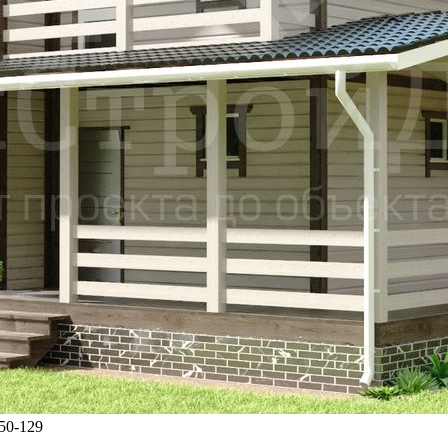
50-129