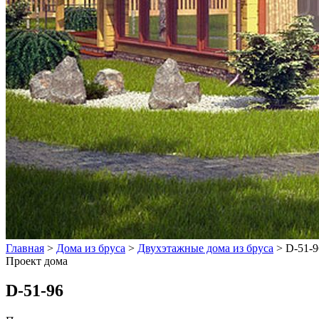
Главная
>
Дома из бруса
>
Двухэтажные дома из бруса
>
D-51-9
Проект дома
D-51-96