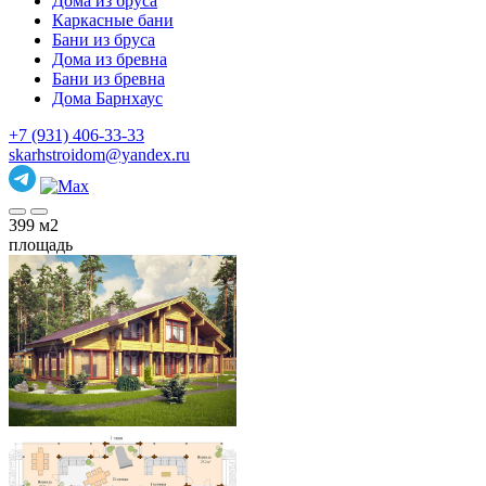
Дома из бруса
Каркасные бани
Бани из бруса
Дома из бревна
Бани из бревна
Дома Барнхаус
+7 (931) 406-33-33
skarhstroidom@yandex.ru
399
м2
площадь