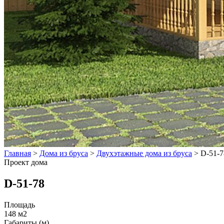
Главная
>
Дома из бруса
>
Двухэтажные дома из бруса
>
D-51-7
Проект дома
D-51-78
Площадь
148 м2
Габариты (м)