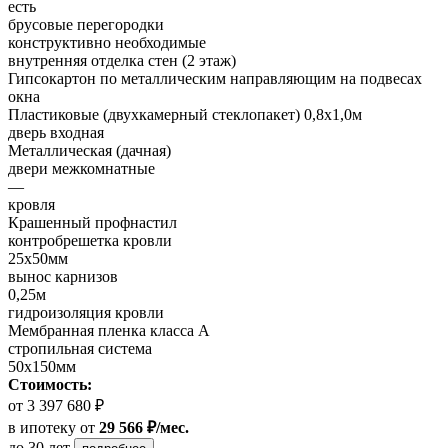
есть
брусовые перегородки
конструктивно необходимые
внутренняя отделка стен (2 этаж)
Гипсокартон по металлическим направляющим на подвесах
окна
Пластиковые (двухкамерный стеклопакет) 0,8х1,0м
дверь входная
Металлическая (дачная)
двери межкомнатные
—
кровля
Крашенный профнастил
контробрешетка кровли
25х50мм
вынос карнизов
0,25м
гидроизоляция кровли
Мембранная пленка класса А
стропильная система
50х150мм
Стоимость:
от 3 397 680 ₽
в ипотеку
от
29 566 ₽/мес.
до 30 лет