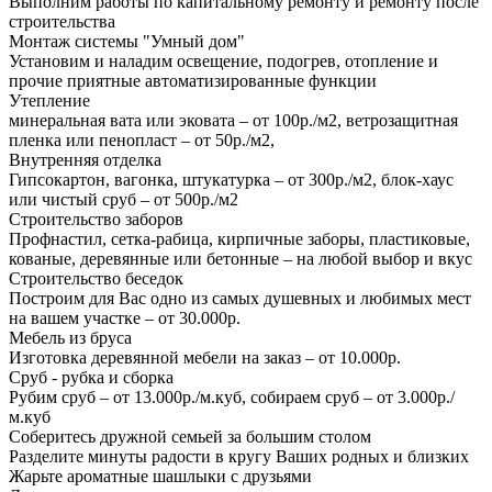
Выполним работы по капитальному ремонту и ремонту после
строительства
Монтаж системы "Умный дом"
Установим и наладим освещение, подогрев, отопление и
прочие приятные автоматизированные функции
Утепление
минеральная вата или эковата – от 100р./м2, ветрозащитная
пленка или пенопласт – от 50р./м2,
Внутренняя отделка
Гипсокартон, вагонка, штукатурка – от 300р./м2, блок-хаус
или чистый сруб – от 500р./м2
Строительство заборов
Профнастил, сетка-рабица, кирпичные заборы, пластиковые,
кованые, деревянные или бетонные – на любой выбор и вкус
Строительство беседок
Построим для Вас одно из самых душевных и любимых мест
на вашем участке – от 30.000р.
Мебель из бруса
Изготовка деревянной мебели на заказ – от 10.000р.
Сруб - рубка и сборка
Рубим сруб – от 13.000р./м.куб, собираем сруб – от 3.000р./
м.куб
Соберитесь дружной семьей за большим столом
Разделите минуты радости в кругу Ваших родных и близких
Жарьте ароматные шашлыки с друзьями