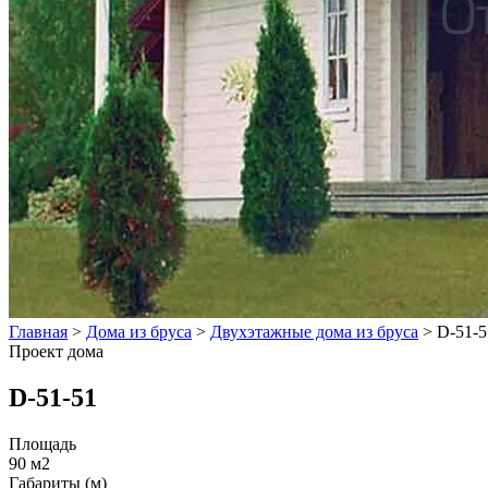
Главная
>
Дома из бруса
>
Двухэтажные дома из бруса
>
D-51-5
Проект дома
D-51-51
Площадь
90 м2
Габариты (м)