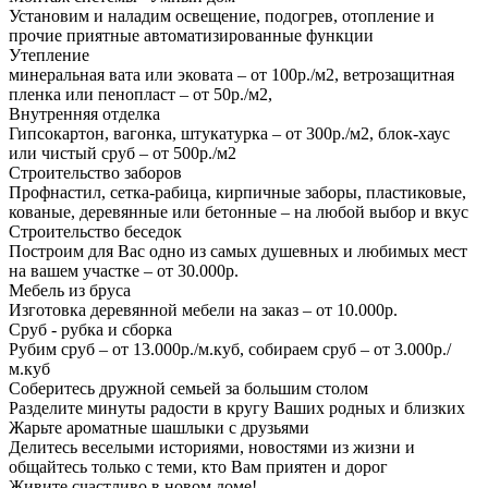
Установим и наладим освещение, подогрев, отопление и
прочие приятные автоматизированные функции
Утепление
минеральная вата или эковата – от 100р./м2, ветрозащитная
пленка или пенопласт – от 50р./м2,
Внутренняя отделка
Гипсокартон, вагонка, штукатурка – от 300р./м2, блок-хаус
или чистый сруб – от 500р./м2
Строительство заборов
Профнастил, сетка-рабица, кирпичные заборы, пластиковые,
кованые, деревянные или бетонные – на любой выбор и вкус
Строительство беседок
Построим для Вас одно из самых душевных и любимых мест
на вашем участке – от 30.000р.
Мебель из бруса
Изготовка деревянной мебели на заказ – от 10.000р.
Сруб - рубка и сборка
Рубим сруб – от 13.000р./м.куб, собираем сруб – от 3.000р./
м.куб
Соберитесь дружной семьей за большим столом
Разделите минуты радости в кругу Ваших родных и близких
Жарьте ароматные шашлыки с друзьями
Делитесь веселыми историями, новостями из жизни и
общайтесь только с теми, кто Вам приятен и дорог
Живите счастливо в новом доме!