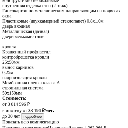
конструктивно необходимые
внутренняя отделка стен (2 этаж)
Гипсокартон по металлическим направляющим на подвесах
окна
Пластиковые (двухкамерный стеклопакет) 0,8х1,0м
дверь входная
Металлическая (дачная)
двери межкомнатные
—
кровля
Крашенный профнастил
контробрешетка кровли
25х50мм
вынос карнизов
0,25м
гидроизоляция кровли
Мембранная пленка класса А
стропильная система
50х150мм
Стоимость:
от 3 814 596 ₽
в ипотеку
от
33 194 ₽/мес.
до 30 лет
подробнее
Показать всю комплектацию
Нажмите и посмотрите
На круглый год
от 4 363 066 ₽