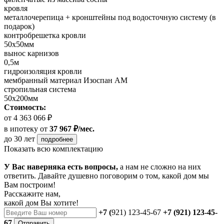
кровля
металлочерепица + кронштейны под водосточную систему (в
подарок)
контробрешетка кровли
50х50мм
вынос карнизов
0,5м
гидроизоляция кровли
мембранный материал Изоспан АМ
стропильная система
50х200мм
Стоимость:
от 4 363 066 ₽
в ипотеку
от
37 967 ₽/мес.
до 30 лет
подробнее
Показать всю комплектацию
У Вас наверняка есть вопросы,
а нам не сложно на них
ответить. Давайте душевно поговорим о том, какой дом мы
Вам построим!
Расскажите нам,
какой дом Вы хотите!
+7 (
921) 123-45-67
+7 (921) 123-45-
67
Отправить