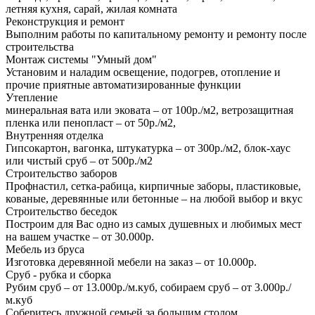
летняя кухня, сарай, жилая комната
Реконструкция и ремонт
Выполним работы по капитальному ремонту и ремонту после
строительства
Монтаж системы "Умный дом"
Установим и наладим освещение, подогрев, отопление и
прочие приятные автоматизированные функции
Утепление
минеральная вата или эковата – от 100р./м2, ветрозащитная
пленка или пенопласт – от 50р./м2,
Внутренняя отделка
Гипсокартон, вагонка, штукатурка – от 300р./м2, блок-хаус
или чистый сруб – от 500р./м2
Строительство заборов
Профнастил, сетка-рабица, кирпичные заборы, пластиковые,
кованые, деревянные или бетонные – на любой выбор и вкус
Строительство беседок
Построим для Вас одно из самых душевных и любимых мест
на вашем участке – от 30.000р.
Мебель из бруса
Изготовка деревянной мебели на заказ – от 10.000р.
Сруб - рубка и сборка
Рубим сруб – от 13.000р./м.куб, собираем сруб – от 3.000р./
м.куб
Соберитесь дружной семьей за большим столом