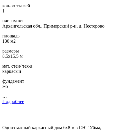
кол-во этажей
1
нас. пункт
Архангельская обл., Приморский р-н, д. Нестерово
площадь
130 м2
размеры
8,5х15,5 м
мат. стен/ тех-я
каркасый
фундамент
жб
…
Подробнее
Одноэтажный каркасный дом 6х8 м в СНТ Уйма,