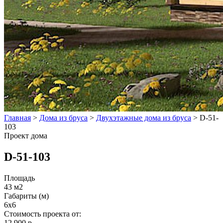
Главная
>
Дома из бруса
>
Двухэтажные дома из бруса
>
D-51-
103
Проект дома
D-51-103
Площадь
43 м2
Габариты (м)
6x6
Стоимость проекта от:
12 900 р.