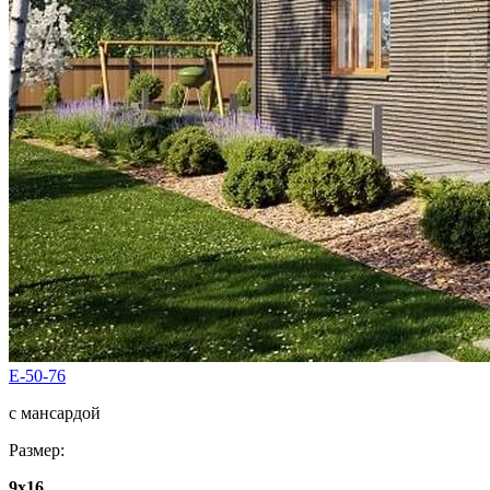
E-50-76
с мансардой
Размер:
9х16