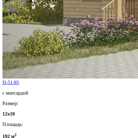
D-51-85
с мансардой
Размер:
12х10
Площадь:
2
192 м