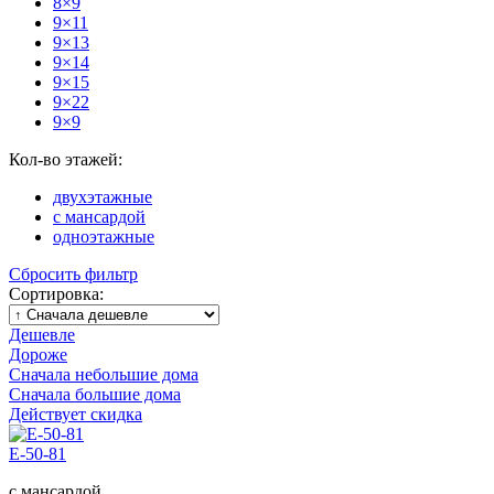
8×9
9×11
9×13
9×14
9×15
9×22
9×9
Кол-во этажей:
двухэтажные
с мансардой
одноэтажные
Сбросить фильтр
Сортировка:
Дешевле
Дороже
Сначала небольшие дома
Сначала большие дома
Действует скидка
E-50-81
с мансардой