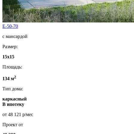
E-50-70
с мансардой
Размер:
15х15
Площадь:
2
134 м
Тип дома:
каркасный
В ипотеку
от 48 121 р/мес
Проект от