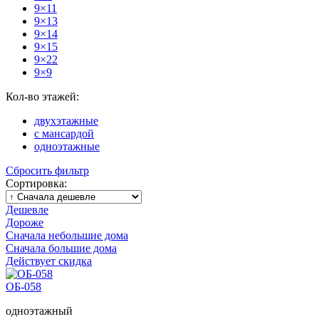
9×11
9×13
9×14
9×15
9×22
9×9
Кол-во этажей:
двухэтажные
с мансардой
одноэтажные
Сбросить фильтр
Сортировка:
Дешевле
Дороже
Сначала небольшие дома
Сначала большие дома
Действует скидка
ОБ-058
одноэтажный