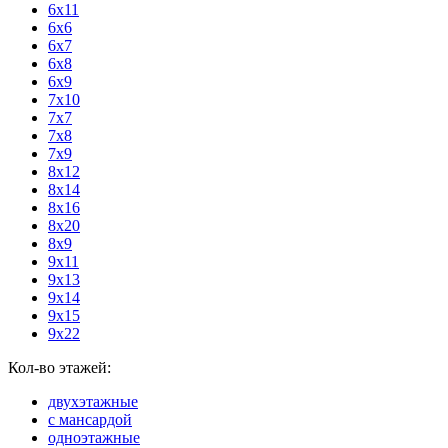
6х11
6х6
6х7
6х8
6х9
7х10
7х7
7х8
7х9
8х12
8х14
8х16
8х20
8х9
9х11
9х13
9х14
9х15
9х22
Кол-во этажей:
двухэтажные
с мансардой
одноэтажные