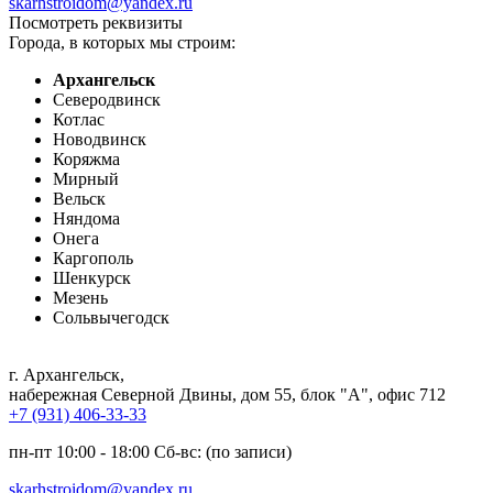
skarhstroidom@yandex.ru
Посмотреть реквизиты
Города, в которых мы строим:
Архангельск
Северодвинск
Котлас
Новодвинск
Коряжма
Мирный
Вельск
Няндома
Онега
Каргополь
Шенкурск
Мезень
Сольвычегодск
г. Архангельск
,
набережная Северной Двины, дом 55, блок "А", офис 712
+7 (931) 406-33-33
пн-пт 10:00 - 18:00 Сб-вс: (по записи)
skarhstroidom@yandex.ru