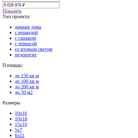
Показать
Тип проекта:
дачные дома
с верандой
с гаражом
с террасой
со вторым светом
недорогие
Площадь:
до 150 кв м
до 100 кв м
до 200 кв м
до 50 м2
Размеры
10х16
10х18
15х10
5х7
6х11