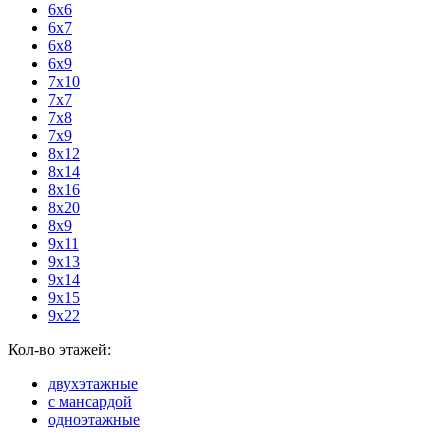
6х6
6х7
6х8
6х9
7х10
7х7
7х8
7х9
8х12
8х14
8х16
8х20
8х9
9х11
9х13
9х14
9х15
9х22
Кол-во этажей:
двухэтажные
с мансардой
одноэтажные