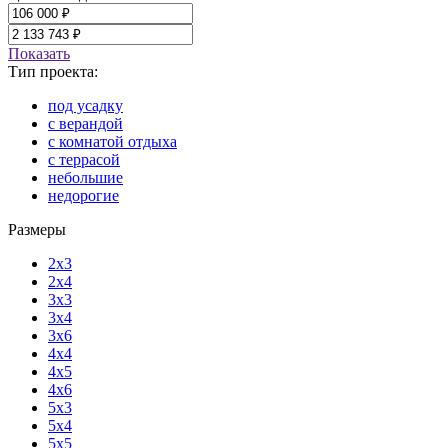
Показать
Тип проекта:
под усадку
с верандой
с комнатой отдыха
с террасой
небольшие
недорогие
Размеры
2x3
2x4
3x3
3x4
3x6
4x4
4x5
4x6
5x3
5x4
5x5