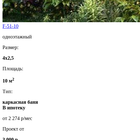
F-51-10
одноэтажный
Размер:
4x2,5
Площадь:
2
10 м
Тип:
каркасная баня
В ипотеку
от 2 274 р/мес
Проект от
3 000 р.