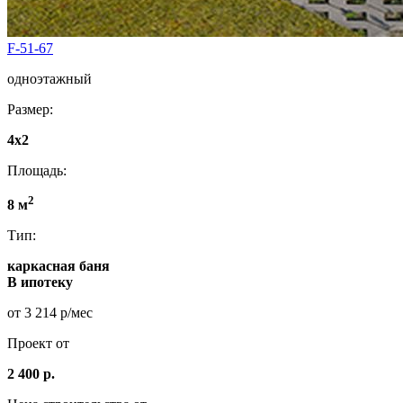
F-51-67
одноэтажный
Размер:
4x2
Площадь:
2
8 м
Тип:
каркасная баня
В ипотеку
от 3 214 р/мес
Проект от
2 400 р.