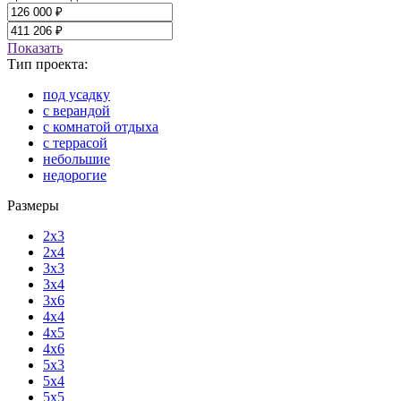
Показать
Тип проекта:
под усадку
с верандой
с комнатой отдыха
с террасой
небольшие
недорогие
Размеры
2x3
2x4
3x3
3x4
3x6
4x4
4x5
4x6
5x3
5x4
5x5