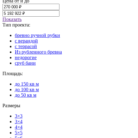
Цена от и до
Показать
Тип проекта:
бревно ручной рубки
с верандой
с террасой
Из рубленного бревна
недорогие
сруб бани
Площадь:
до 150 кв м
до 100 кв м
до 50 кв м
Размеры
3×3
3×4
4×4
5×5