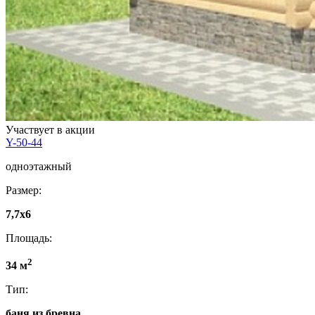
Участвует в акции
Y-50-44
одноэтажный
Размер:
7,7x6
Площадь:
2
34 м
Тип:
баня из бревна