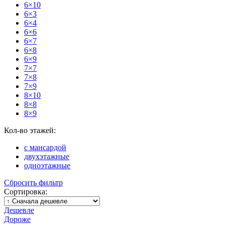
6×10
6×3
6×4
6×6
6×7
6×8
6×9
7×7
7×8
7×9
8×10
8×8
8×9
Кол-во этажей:
с мансардой
двухэтажные
одноэтажные
Сбросить фильтр
Сортировка:
Дешевле
Дороже