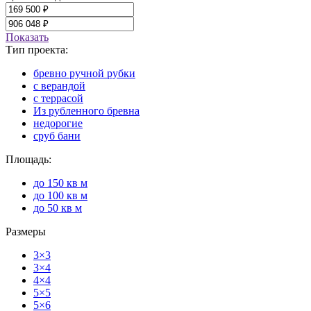
Показать
Тип проекта:
бревно ручной рубки
с верандой
с террасой
Из рубленного бревна
недорогие
сруб бани
Площадь:
до 150 кв м
до 100 кв м
до 50 кв м
Размеры
3×3
3×4
4×4
5×5
5×6