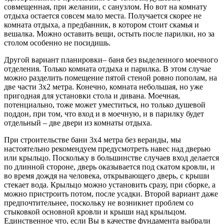
совмещенная, при желании, с санузлом. Но вот на комнату
отдыха остается совсем мало места. Получается скорее не
комната отдыха, а предбанник, в котором стоит скамья и
вешалка. Можно оставить вещи, остыть после парилки, но за
столом особенно не посидишь.
Другой вариант планировки– баня без выделенного моечного
отделения. Только комната отдыха и парилка. В этом случае
можно разделить помещение пятой стеной ровно пополам, на
две части 3х2 метра. Конечно, комната небольшая, но уже
пригодная для установки стола и дивана. Моечная,
потенциально, тоже может уместиться, но только душевой
поддон, при том, что вход и в моечную, и в парилку будет
отдельный – две двери из комнаты отдыха.
При строительстве бани 3х4 метра без веранды, мы
настоятельно рекомендуем предусмотреть навес над дверью
или крыльцо. Поскольку в большинстве случаев вход делается
по длинной стороне, дверь оказывается под скатом кровли, и
во время дождя на человека, открывающего дверь, с крыши
стекает вода. Крыльцо можно установить сразу, при сборке, а
можно пристроить потом, после усадки. Второй вариант даже
предпочтительнее, поскольку не возникнет проблем со
стыковкой основной кровли и крыши над крыльцом.
Единственное что, если Вы в качестве фундамента выбрали