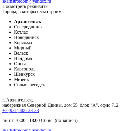
skarhstroidom@yandex.ru
Посмотреть реквизиты
Города, в которых мы строим:
Архангельск
Северодвинск
Котлас
Новодвинск
Коряжма
Мирный
Вельск
Няндома
Онега
Каргополь
Шенкурск
Мезень
Сольвычегодск
г. Архангельск
,
набережная Северной Двины, дом 55, блок "А", офис 712
+7 (931) 406-33-33
пн-пт 10:00 - 18:00 Сб-вс: (по записи)
skarhstroidom@yandex.ru