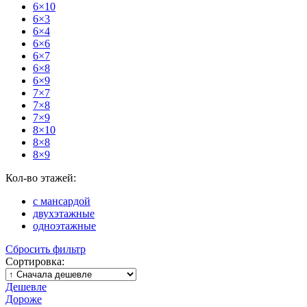
6×10
6×3
6×4
6×6
6×7
6×8
6×9
7×7
7×8
7×9
8×10
8×8
8×9
Кол-во этажей:
с мансардой
двухэтажные
одноэтажные
Сбросить фильтр
Сортировка:
Дешевле
Дороже