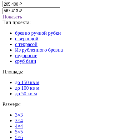
Показать
Тип проекта:
бревно ручной рубки
с верандой
с террасой
Из рубленного бревна
недорогие
сруб бани
Площадь:
до 150 кв м
до 100 кв м
до 50 кв м
Размеры
3×3
3×4
4×4
5×5
5×6