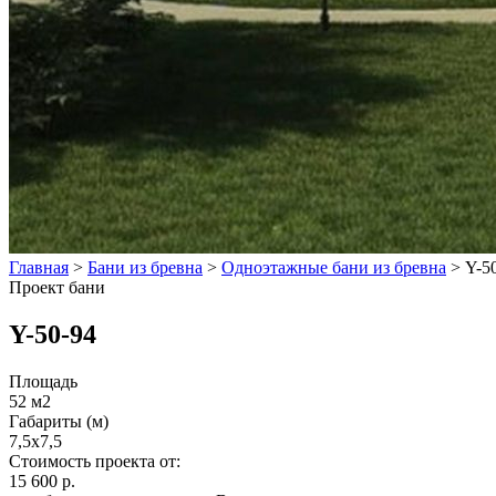
Главная
>
Бани из бревна
>
Одноэтажные бани из бревна
>
Y-5
Проект бани
Y-50-94
Площадь
52 м2
Габариты (м)
7,5x7,5
Стоимость проекта от:
15 600 р.