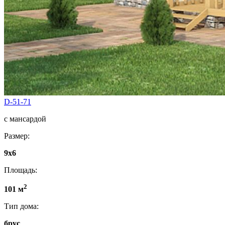
D-51-71
с мансардой
Размер:
9x6
Площадь:
2
101 м
Тип дома:
брус