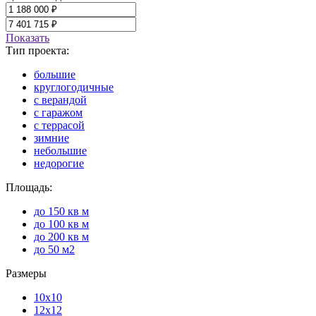
Показать
Тип проекта:
большие
круглогодичные
с верандой
с гаражом
с террасой
зимние
небольшие
недорогие
Площадь:
до 150 кв м
до 100 кв м
до 200 кв м
до 50 м2
Размеры
10x10
12x12