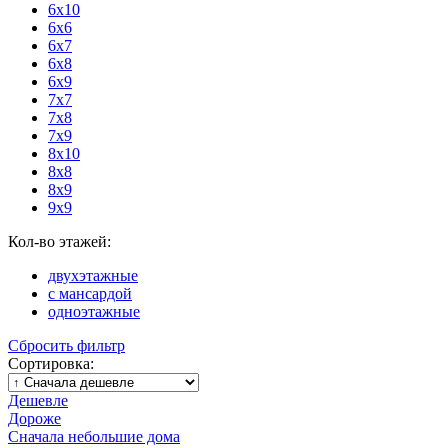
6x10
6x6
6x7
6x8
6x9
7x7
7x8
7x9
8x10
8x8
8x9
9x9
Кол-во этажей:
двухэтажные
с мансардой
одноэтажные
Сбросить фильтр
Сортировка:
Дешевле
Дороже
Сначала небольшие дома