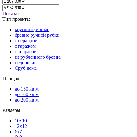
Показать
Тип проекта:
круглогодичные
бревно ручной рубки
с верандой
с гаражом
с террасой
из рубленного бревна
недорогие
Сруб дома
Площадь:
до 150 кв м
до 100 кв м
до 200 кв м
Размеры
10x10
12x12
6x7