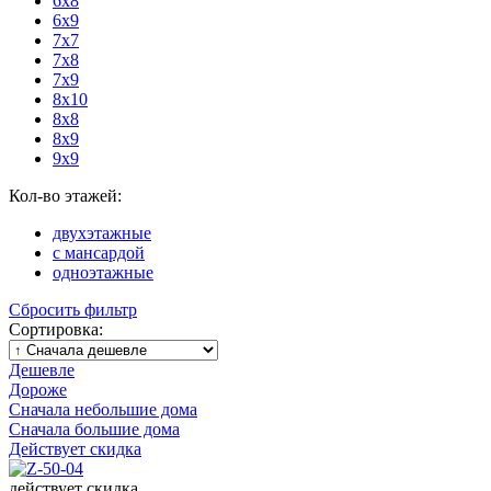
6x8
6x9
7x7
7x8
7x9
8x10
8x8
8x9
9x9
Кол-во этажей:
двухэтажные
с мансардой
одноэтажные
Сбросить фильтр
Сортировка:
Дешевле
Дороже
Сначала небольшие дома
Сначала большие дома
Действует скидка
действует скидка