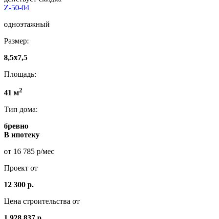
Z-50-04
одноэтажный
Размер:
8,5x7,5
Площадь:
2
41 м
Тип дома:
бревно
В ипотеку
от 16 785 р/мес
Проект от
12 300 р.
Цена строительства от
1.928.837 р.