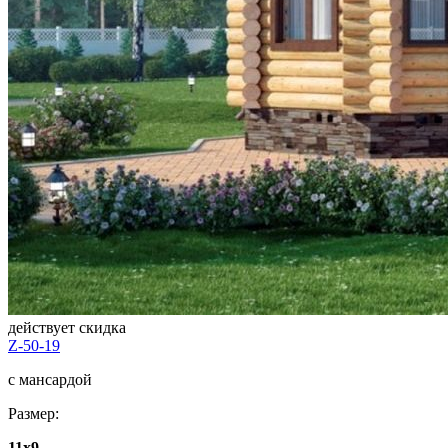
действует скидка
Z-50-19
с мансардой
Размер:
11x9