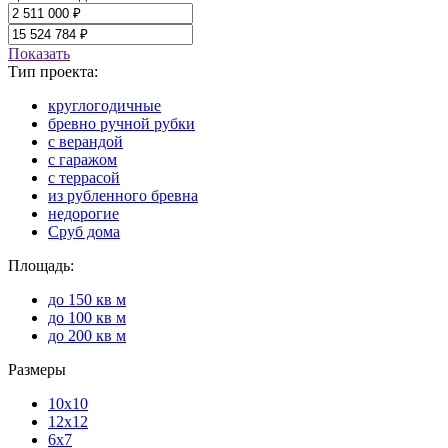
Показать
Тип проекта:
круглогодичные
бревно ручной рубки
с верандой
с гаражом
с террасой
из рубленного бревна
недорогие
Сруб дома
Площадь:
до 150 кв м
до 100 кв м
до 200 кв м
Размеры
10x10
12x12
6x7