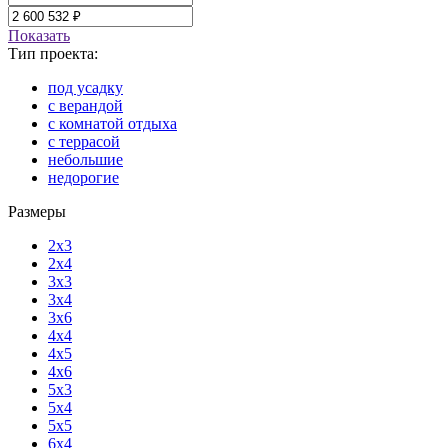
Показать
Тип проекта:
под усадку
с верандой
с комнатой отдыха
с террасой
небольшие
недорогие
Размеры
2x3
2x4
3x3
3x4
3x6
4x4
4x5
4x6
5x3
5x4
5x5
6x4