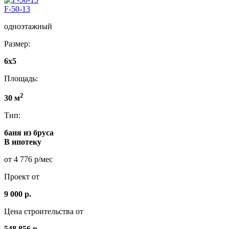
F-50-13
одноэтажный
Размер:
6x5
Площадь:
2
30 м
Тип:
баня из бруса
В ипотеку
от 4 776 р/мес
Проект от
9 000 р.
Цена строительства от
548.856 р.