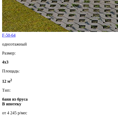
F-50-64
одноэтажный
Размер:
4x3
Площадь:
2
12 м
Тип:
баня из бруса
В ипотеку
от 4 245 р/мес