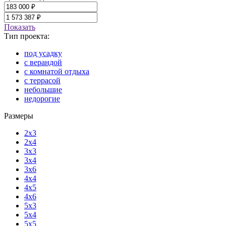
Показать
Тип проекта:
под усадку
с верандой
с комнатой отдыха
с террасой
небольшие
недорогие
Размеры
2x3
2x4
3x3
3x4
3x6
4x4
4x5
4x6
5x3
5x4
5x5