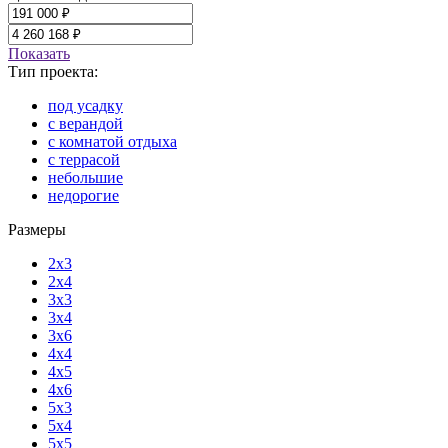
Показать
Тип проекта:
под усадку
с верандой
с комнатой отдыха
с террасой
небольшие
недорогие
Размеры
2x3
2x4
3x3
3x4
3x6
4x4
4x5
4x6
5x3
5x4
5x5