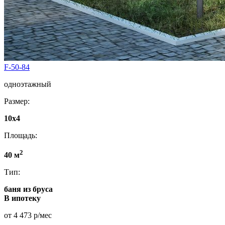
F-50-84
одноэтажный
Размер:
10x4
Площадь:
2
40 м
Тип:
баня из бруса
В ипотеку
от 4 473 р/мес