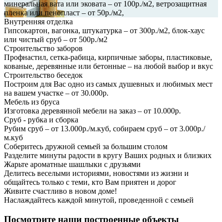
минеральная вата или эковата – от 100р./м2, ветрозащитная
пленка или пенопласт – от 50р./м2,
Внутренняя отделка
Гипсокартон, вагонка, штукатурка – от 300р./м2, блок-хаус
или чистый сруб – от 500р./м2
Строительство заборов
Профнастил, сетка-рабица, кирпичные заборы, пластиковые,
кованые, деревянные или бетонные – на любой выбор и вкус
Строительство беседок
Построим для Вас одно из самых душевных и любимых мест
на вашем участке – от 30.000р.
Мебель из бруса
Изготовка деревянной мебели на заказ – от 10.000р.
Сруб - рубка и сборка
Рубим сруб – от 13.000р./м.куб, собираем сруб – от 3.000р./
м.куб
Соберитесь дружной семьей за большим столом
Разделите минуты радости в кругу Ваших родных и близких
Жарьте ароматные шашлыки с друзьями
Делитесь веселыми историями, новостями из жизни и
общайтесь только с теми, кто Вам приятен и дорог
Живите счастливо в новом доме!
Наслаждайтесь каждой минутой, проведенной с семьей
Посмотрите наши построенные объекты