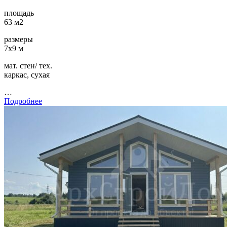
площадь
63 м2
размеры
7х9 м
мат. стен/ тех.
каркас, сухая
…
Подробнее