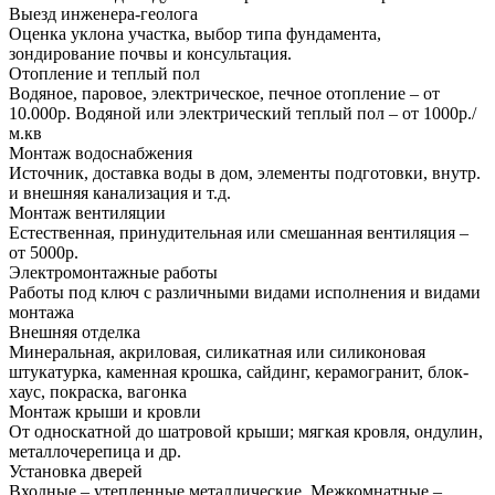
Выезд инженера-геолога
Оценка уклона участка, выбор типа фундамента,
зондирование почвы и консультация.
Отопление и теплый пол
Водяное, паровое, электрическое, печное отопление – от
10.000р. Водяной или электрический теплый пол – от 1000р./
м.кв
Монтаж водоснабжения
Источник, доставка воды в дом, элементы подготовки, внутр.
и внешняя канализация и т.д.
Монтаж вентиляции
Естественная, принудительная или смешанная вентиляция –
от 5000р.
Электромонтажные работы
Работы под ключ с различными видами исполнения и видами
монтажа
Внешняя отделка
Минеральная, акриловая, силикатная или силиконовая
штукатурка, каменная крошка, сайдинг, керамогранит, блок-
хаус, покраска, вагонка
Монтаж крыши и кровли
От односкатной до шатровой крыши; мягкая кровля, ондулин,
металлочерепица и др.
Установка дверей
Входные – утепленные металлические. Межкомнатные –