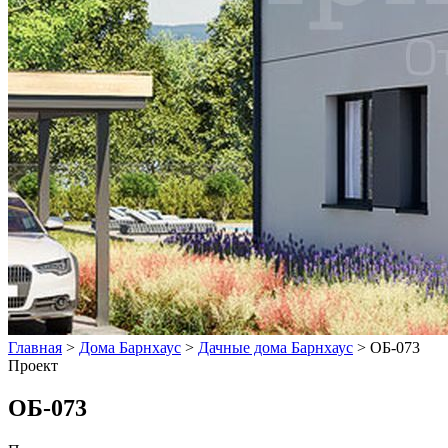
Главная
>
Дома Барнхаус
>
Дачные дома Барнхаус
>
ОБ-073
Проект
ОБ-073